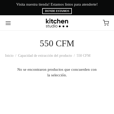
Visita nuestra tienda! Estamos listos para atenderte!
Bi
DONDE ESTAMOS
550 CFM
Volver
Volver
Inicio
/
Capacidad de extracción del producto
/
550 CFM
EA BLANCA
CAS
No se encontraron productos que concuerden con
INAS
É
la selección.
ESORIOS
AMA BRYTE
RIGERACIÓN
CA
ADO
CTROLUX