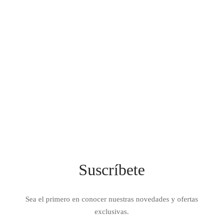
IEZA
SH
HEN AID
CHEN STUDIO
HT
OGRAM
ILE
Suscríbete
A
R
Sea el primero en conocer nuestras novedades y ofertas
exclusivas.