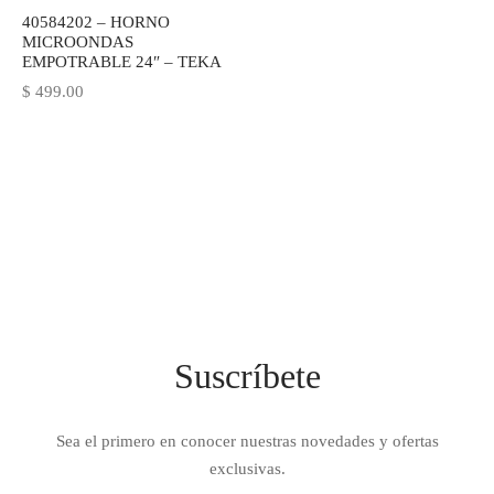
40584202 – HORNO
IEZA
SH
MICROONDAS
EMPOTRABLE 24″ – TEKA
$
499.00
HEN AID
CHEN STUDIO
HT
OGRAM
ILE
Suscríbete
A
R
Sea el primero en conocer nuestras novedades y ofertas
exclusivas.