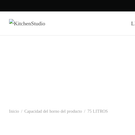
L
Inicio
/
Capacidad del horno del producto
/
75 LITROS