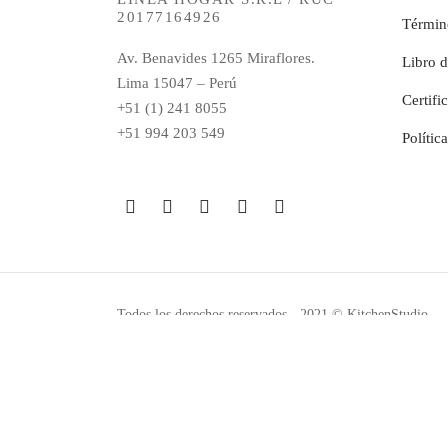
20177164926
Términ
Av. Benavides 1265 Miraflores.
Libro 
Lima 15047 – Perú
Certifi
+51 (1) 241 8055
+51 994 203 549
Polític
Todos los derechos reservados - 2021 © KitchenStudio