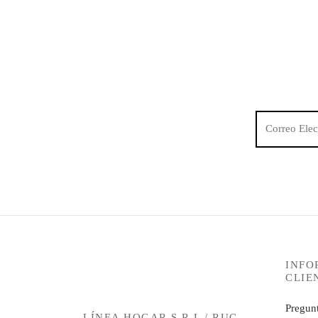
INFO
CLIE
Pregunt
LÍNEA HOGAR S.R.L / RUC