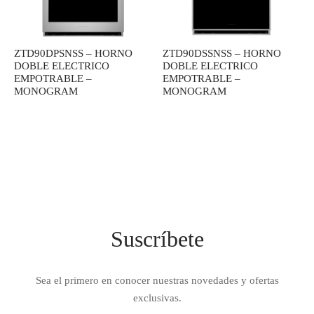
IEZA
SH
ZTD90DPSNSS – HORNO
ZTD90DSSNSS – HORNO
DOBLE ELECTRICO
DOBLE ELECTRICO
EMPOTRABLE –
EMPOTRABLE –
HEN AID
MONOGRAM
MONOGRAM
CHEN STUDIO
HT
OGRAM
ILE
Suscríbete
A
R
Sea el primero en conocer nuestras novedades y ofertas
exclusivas.