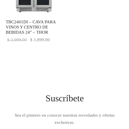
IEZA
SH
TBC2401DI – CAVA PARA
VINOS Y CENTRO DE
BEBIDAS 24″ – THOR
HEN AID
El precio
El precio
$
2,099.00
$
1,899.00
original
actual es:
CHEN STUDIO
era:
$ 1,899.00.
HT
$ 2,099.00.
OGRAM
ILE
Suscríbete
A
R
Sea el primero en conocer nuestras novedades y ofertas
exclusivas.