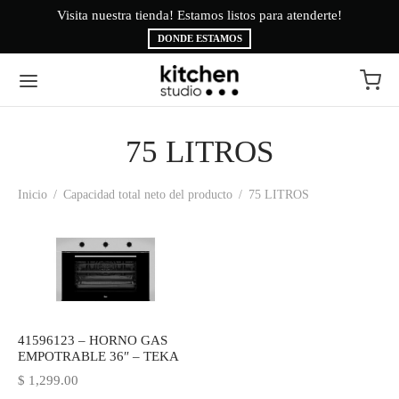
Visita nuestra tienda! Estamos listos para atenderte!
Bi
DONDE ESTAMOS
75 LITROS
Volver
Volver
Inicio
/
Capacidad total neto del producto
/
75 LITROS
EA BLANCA
CAS
INAS
É
ESORIOS
AMA BRYTE
RIGERACIÓN
CA
41596123 – HORNO GAS
EMPOTRABLE 36″ – TEKA
ADO
CTROLUX
$
1,299.00