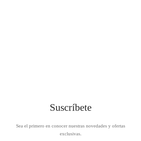
IEZA
SH
HEN AID
CHEN STUDIO
HT
OGRAM
ILE
Suscríbete
A
R
Sea el primero en conocer nuestras novedades y ofertas
exclusivas.