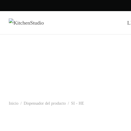
L
Inicio
/
Dispensador del producto
/
SI - HE
GFD55ESSNWW – SECADORA ELECTRICA
GFW550SSN