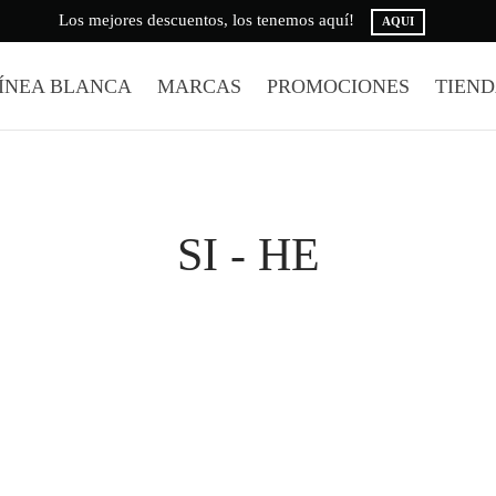
Los mejores descuentos, los tenemos aquí!
AQUI
ÍNEA BLANCA
MARCAS
PROMOCIONES
TIEN
SI - HE
WW – LAVADORA CARGA
GTD45EASJWS – SECADORA 