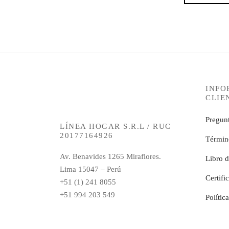
INFO
CLIE
Pregunt
LÍNEA HOGAR S.R.L / RUC
20177164926
Términ
Av. Benavides 1265 Miraflores.
Libro 
Lima 15047 – Perú
Certifi
+51 (1) 241 8055
+51 994 203 549
Polític