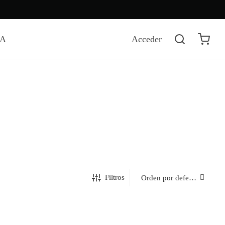
DA
Acceder
Filtros
ELECTRICA
GTD45GASJWS – SECADORA A GAS CAP.