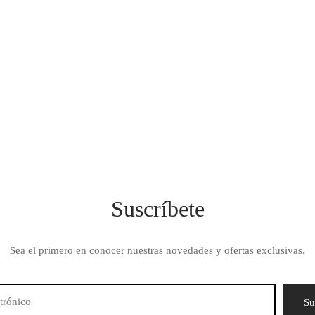
cf – GE
CAP. 7.2cf – GE
$
1,749.00
Suscríbete
Sea el primero en conocer nuestras novedades y ofertas exclusivas.