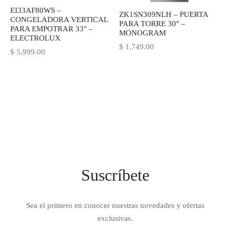
EI33AF80WS –
IEZA
SH
ZK1SN309NLH – PUERTA
CONGELADORA VERTICAL
PARA TORRE 30″ –
PARA EMPOTRAR 33″ –
MONOGRAM
ELECTROLUX
$
1,749.00
$
5,999.00
HEN AID
CHEN STUDIO
HT
OGRAM
ILE
Suscríbete
A
R
Sea el primero en conocer nuestras novedades y ofertas
exclusivas.