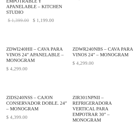
EMPOTRABLE Y
APANELABLE – KITCHEN
STUDIO
El precio
El precio
$
1,399.00
$
1,199.00
original
actual es:
era:
$ 1,199.00.
$ 1,399.00.
ZDWI240HII – CAVA PARA
ZDWR240NBS – CAVA PARA
VINOS 24″ APANELABLE –
VINOS 24″ – MONOGRAM
MONOGRAM
$
4,299.00
$
4,299.00
ZIDS240NSS – CAJON
ZIR301NPNII –
CONSERVADOR DOBLE. 24″
REFRIGERADORA
– MONOGRAM
VERTICAL PARA
EMPOTRAR 30″ –
$
4,399.00
MONOGRAM