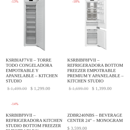
-
13
%
-
18
%
KSRBIAF7VII – TORRE
KSRBIBF8FVII –
TODO CONGELADORA
REFRIGERADORA BOTTOM
EMPOTRABLE Y
FREEZER EMPOTRABLE
APANELABLE – KITCHEN
PREMIUM Y APANELABLE –
STUDIO
KITCHEN STUDIO
El precio
El precio
El precio
El precio
$
1,499.00
$
1,299.00
$
1,699.00
$
1,399.00
original
actual es:
original
actual es:
era:
$ 1,299.00.
era:
$ 1,399.0
-
14
%
$ 1,499.00.
$ 1,699.00.
KSRBIBF9VII –
ZDBR240NBS – BEVERAGE
REFRIGERADORA KITCHEN
CENTER 24″ – MONOGRAM
STUDIO BOTTOM FREEZER
$
3,599.00