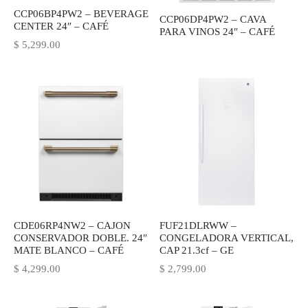
CCP06BP4PW2 – BEVERAGE
IEZA
SH
CCP06DP4PW2 – CAVA
CENTER 24″ – CAFÉ
PARA VINOS 24″ – CAFÉ
$
5,299.00
HEN AID
CHEN STUDIO
HT
OGRAM
ILE
CDE06RP4NW2 – CAJON
FUF21DLRWW –
CONSERVADOR DOBLE. 24″
CONGELADORA VERTICAL,
A
MATE BLANCO – CAFÉ
CAP 21.3cf – GE
$
4,299.00
$
2,799.00
R