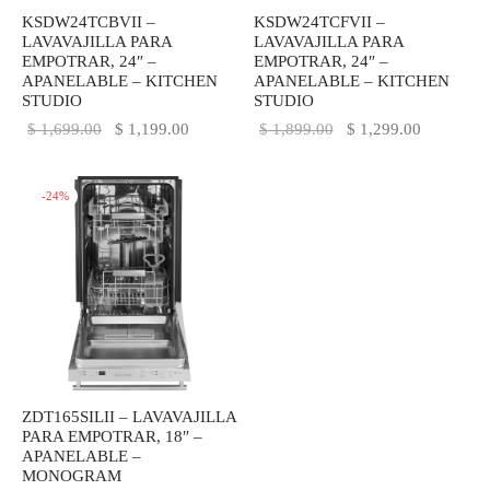
KSDW24TCBVII –
KSDW24TCFVII –
IEZA
SH
LAVAVAJILLA PARA
LAVAVAJILLA PARA
EMPOTRAR, 24″ –
EMPOTRAR, 24″ –
APANELABLE – KITCHEN
APANELABLE – KITCHEN
STUDIO
STUDIO
El precio
El precio
El precio
El precio
HEN AID
$
1,699.00
$
1,199.00
$
1,899.00
$
1,299.00
original
actual es:
original
actual es:
CHEN STUDIO
era:
$ 1,199.00.
era:
$ 1,299.0
-
24
%
$ 1,699.00.
$ 1,899.00.
HT
OGRAM
ILE
A
ZDT165SILII – LAVAVAJILLA
R
PARA EMPOTRAR, 18″ –
APANELABLE –
MONOGRAM