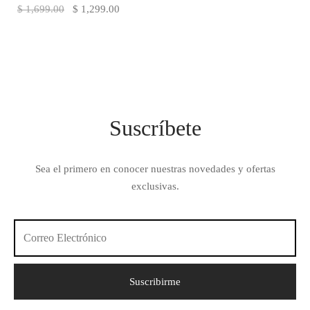
El precio
El precio
$
1,699.00
$
1,299.00
original
actual es:
era:
$ 1,299.00.
$ 1,699.00.
Suscríbete
Sea el primero en conocer nuestras novedades y ofertas
exclusivas.