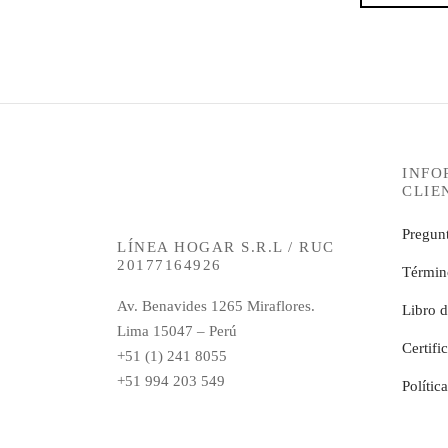
INFO
CLIE
Pregunt
LÍNEA HOGAR S.R.L / RUC
20177164926
Términ
Av. Benavides 1265 Miraflores.
Libro 
Lima 15047 – Perú
Certifi
+51 (1) 241 8055
+51 994 203 549
Polític