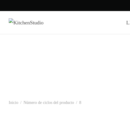
L
Inicio
/
Número de ciclos del producto
/
8
-
%
DW24X8BA99- LAVAVAJILLA PARA