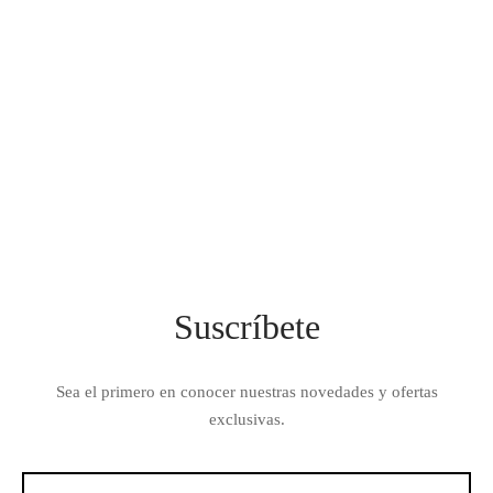
JGB735SPSS – COCINA A
GAS 30″- GE
$
2,599.00
Suscríbete
Sea el primero en conocer nuestras novedades y ofertas
exclusivas.