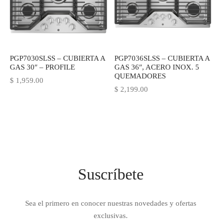
IEZA
SH
HEN AID
PGP7030SLSS – CUBIERTA A
PGP7036SLSS – CUBIERTA A
GAS 30″ – PROFILE
GAS 36″, ACERO INOX. 5
QUEMADORES
CHEN STUDIO
$
1,959.00
$
2,199.00
HT
OGRAM
ILE
Suscríbete
A
R
Sea el primero en conocer nuestras novedades y ofertas
exclusivas.