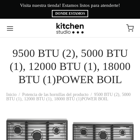
Visita nuestra tienda! Estamos listos para atenderte!
Bi
DONDE ESTAMOS
9500 BTU (2), 5000 BTU
Volver
Volver
(1), 12000 BTU (1), 18000
EA BLANCA
CAS
BTU (1)POWER BOIL
INAS
É
Inicio
/
Potencia de las hornillas del producto
/
9500 BTU (2), 5000
BTU (1), 12000 BTU (1), 18000 BTU (1)POWER BOIL
ESORIOS
AMA BRYTE
RIGERACIÓN
CA
ADO
CTROLUX