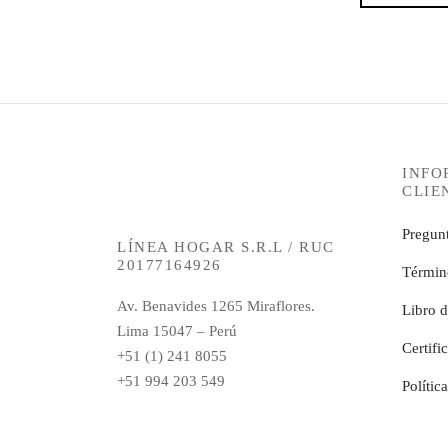
INFO
CLIE
Pregunt
LÍNEA HOGAR S.R.L / RUC
20177164926
Términ
Av. Benavides 1265 Miraflores.
Libro 
Lima 15047 – Perú
Certifi
+51 (1) 241 8055
+51 994 203 549
Polític