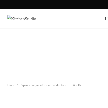
L
Inicio
/
Repisas congelador del producto
/
1 CAJON
CWE19SP2NS1 – REFRIGERADORA