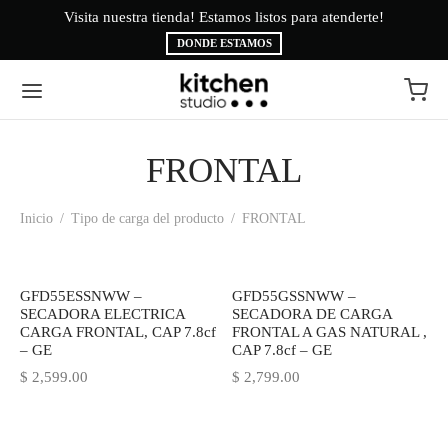
Visita nuestra tienda! Estamos listos para atenderte!
Bi
DONDE ESTAMOS
FRONTAL
Volver
Volver
Inicio
/
Tipo de carga del producto
/
FRONTAL
EA BLANCA
CAS
INAS
É
GFD55ESSNWW –
GFD55GSSNWW –
SECADORA ELECTRICA
SECADORA DE CARGA
CARGA FRONTAL, CAP 7.8cf
FRONTAL A GAS NATURAL ,
ESORIOS
AMA BRYTE
– GE
CAP 7.8cf – GE
$
2,599.00
$
2,799.00
RIGERACIÓN
CA
ADO
CTROLUX