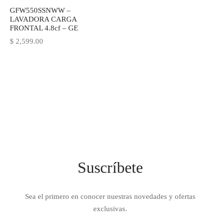
GFW550SSNWW –
IEZA
SH
LAVADORA CARGA
FRONTAL 4.8cf – GE
$
2,599.00
HEN AID
CHEN STUDIO
HT
OGRAM
ILE
Suscríbete
A
R
Sea el primero en conocer nuestras novedades y ofertas
exclusivas.