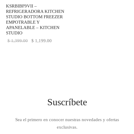
KSRBIBF9VII –
IEZA
SH
REFRIGERADORA KITCHEN
STUDIO BOTTOM FREEZER
EMPOTRABLE Y
APANELABLE – KITCHEN
STUDIO
HEN AID
El precio
El precio
$
1,399.00
$
1,199.00
original
actual es:
CHEN STUDIO
era:
$ 1,199.00.
HT
$ 1,399.00.
OGRAM
ILE
Suscríbete
A
R
Sea el primero en conocer nuestras novedades y ofertas
exclusivas.