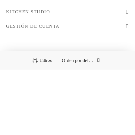
KITCHEN STUDIO
GESTIÓN DE CUENTA
Filtros
Todos los derechos reservados - 2021 © KitchenStudio
¿Necesitas ayuda?
1
CATEGORÍAS
LÍNEA BLANCA
Hola :)
¿En qué podemos ayudarte?
PROMOCIONES