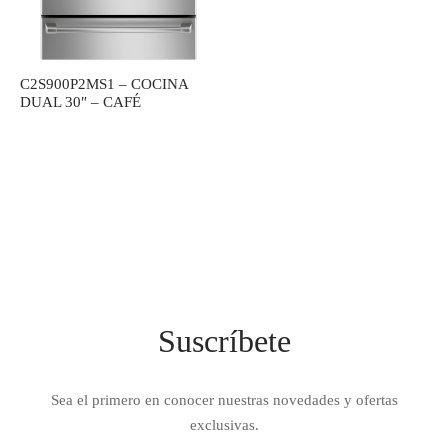
IEZA
SH
C2S900P2MS1 – COCINA
DUAL 30″ – CAFÉ
HEN AID
CHEN STUDIO
HT
OGRAM
ILE
Suscríbete
A
R
Sea el primero en conocer nuestras novedades y ofertas
exclusivas.