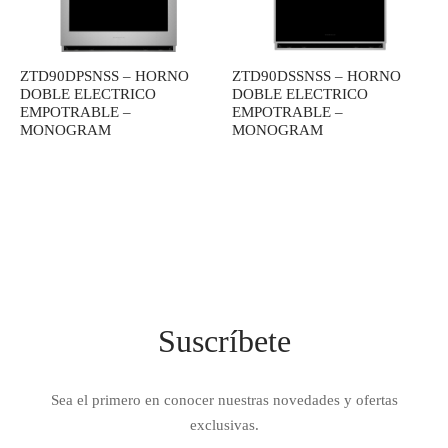
IEZA
SH
ZTD90DPSNSS – HORNO
ZTD90DSSNSS – HORNO
DOBLE ELECTRICO
DOBLE ELECTRICO
EMPOTRABLE –
EMPOTRABLE –
HEN AID
MONOGRAM
MONOGRAM
CHEN STUDIO
HT
OGRAM
ILE
Suscríbete
A
R
Sea el primero en conocer nuestras novedades y ofertas
exclusivas.