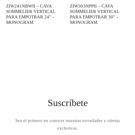
ZIW241NBWII – CAVA
ZIW303NPPII – CAVA
IEZA
SH
SOMMELIER VERTICAL
SOMMELIER VERTICAL
PARA EMPOTRAR 24″ –
PARA EMPOTRAR 30″ –
MONOGRAM
MONOGRAM
HEN AID
CHEN STUDIO
HT
OGRAM
ILE
Suscríbete
A
R
Sea el primero en conocer nuestras novedades y ofertas
exclusivas.