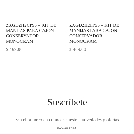
IEZA
SH
ZXGD2H2CPSS – KIT DE
ZXGD2H2PPSS – KIT DE
MANIJAS PARA CAJON
MANIJAS PARA CAJON
HEN AID
CONSERVADOR –
CONSERVADOR –
MONOGRAM
MONOGRAM
CHEN STUDIO
$
469.00
$
469.00
HT
OGRAM
ILE
Suscríbete
A
R
Sea el primero en conocer nuestras novedades y ofertas
exclusivas.