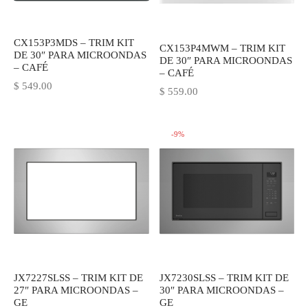
IEZA
SH
CX153P3MDS – TRIM KIT
CX153P4MWM – TRIM KIT
DE 30″ PARA MICROONDAS
DE 30″ PARA MICROONDAS
– CAFÉ
– CAFÉ
HEN AID
$
549.00
$
559.00
CHEN STUDIO
-
9
%
HT
OGRAM
ILE
A
R
JX7227SLSS – TRIM KIT DE
JX7230SLSS – TRIM KIT DE
27″ PARA MICROONDAS –
30″ PARA MICROONDAS –
GE
GE