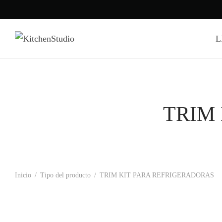
L
TRIM
Inicio
/
Tipo del producto
/
TRIM KIT PARA REFRIGERADORAS
-
%
TRMKTSS2FL79 – TRIM KIT PARA