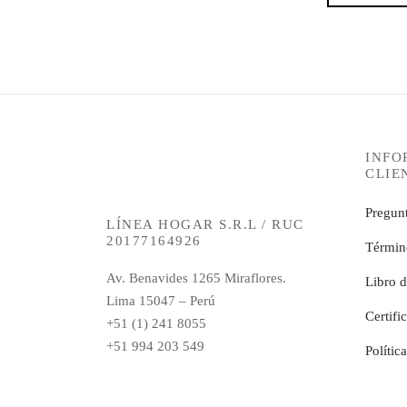
INFO
CLIE
Pregunt
LÍNEA HOGAR S.R.L / RUC
20177164926
Términ
Av. Benavides 1265 Miraflores.
Libro 
Lima 15047 – Perú
Certifi
+51 (1) 241 8055
+51 994 203 549
Polític