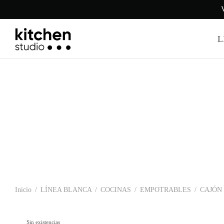
V
L
Inicio
/
LÍNEA BLANCA
/
COCINAS
/
EMPOTRABLES
/
CAJÓN
Sin existencias