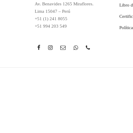
Av. Benavides 1265 Miraflores.
Libro 
Lima 15047 – Perú
Certifi
+51 (1) 241 8055
+51 994 203 549
Polític
Todos los derechos reservados - 2021 © KitchenStudio
¿Necesitas ayuda?
1
Hola :)
¿En qué podemos ayudarte?