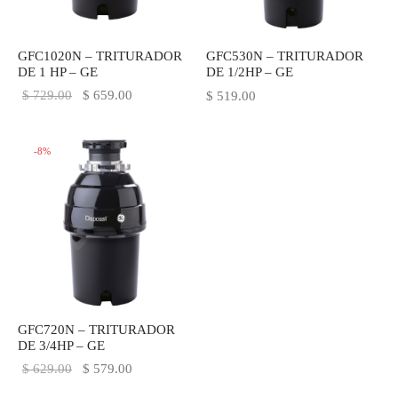
IEZA
SH
GFC1020N – TRITURADOR
GFC530N – TRITURADOR
DE 1 HP – GE
DE 1/2HP – GE
El precio
El precio
$
729.00
$
659.00
$
519.00
HEN AID
original
actual es:
era:
$ 659.00.
CHEN STUDIO
-
8
%
$ 729.00.
HT
OGRAM
ILE
A
GFC720N – TRITURADOR
DE 3/4HP – GE
R
El precio
El precio
$
629.00
$
579.00
original
actual es: