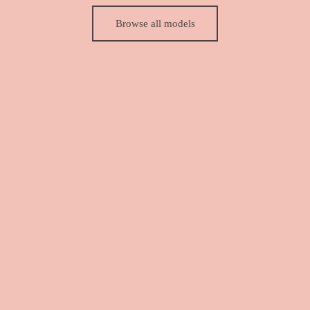
era:
$ 799.00.
$ 769.00.
Browse all models
$ 999.00.