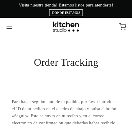
Visita nuestra tienda! Estamos listos para atenderte!
Bi
DONDE ESTAMOS
Volver
Volver
Order Tracking
EA BLANCA
CAS
INAS
É
ESORIOS
AMA BRYTE
Para hacer seguimiento de tu pedido, por favor introduce
el ID de tu pedido en el cuadro de abajo y pulsa el botón
RIGERACIÓN
CA
«Seguir». Esto se envió en tu recibo y en el correo
electrónico de confirmación que deberías haber recibido.
ADO
CTROLUX