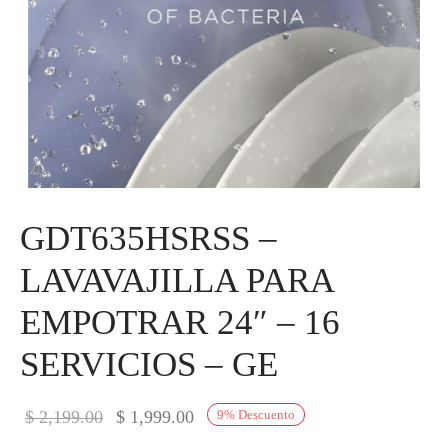
GDT635HSRSS –
LAVAVAJILLA PARA
EMPOTRAR 24″ – 16
SERVICIOS – GE
El precio
El precio
$
2,199.00
$
1,999.00
9
%
Descuento
original
actual es: