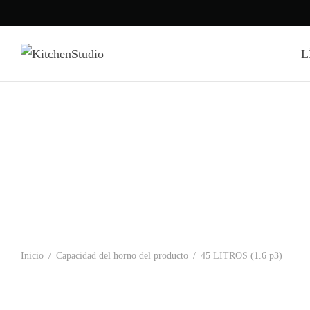
L
Inicio
/
Capacidad del horno del producto
/
45 LITROS (1.6 p3)
-
%