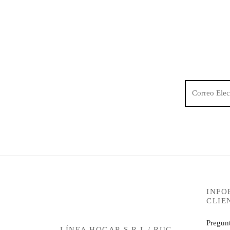
INFO
CLIE
Pregunt
LÍNEA HOGAR S.R.L / RUC