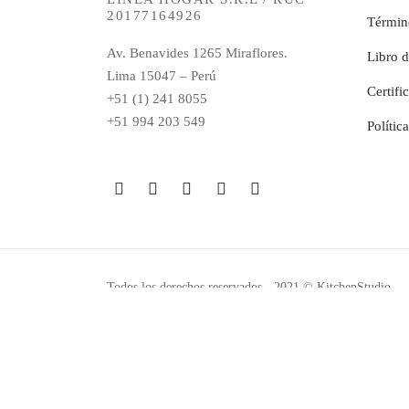
20177164926
Términ
Av. Benavides 1265 Miraflores.
Libro 
Lima 15047 – Perú
Certifi
+51 (1) 241 8055
+51 994 203 549
Polític
Todos los derechos reservados - 2021 © KitchenStudio