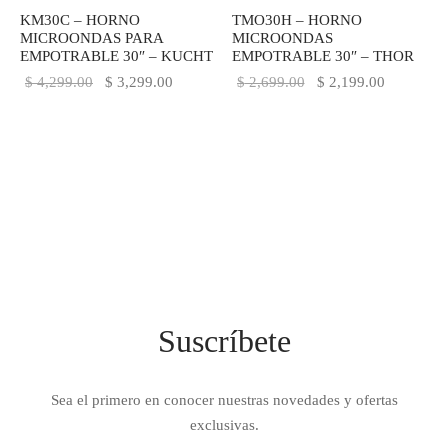
KM30C – HORNO
TMO30H – HORNO
IEZA
SH
MICROONDAS PARA
MICROONDAS
EMPOTRABLE 30″ – KUCHT
EMPOTRABLE 30″ – THOR
El precio
El precio
El precio
El precio
$
4,299.00
$
3,299.00
$
2,699.00
$
2,199.00
original
actual es:
original
actual es:
HEN AID
era:
$ 3,299.00.
era:
$ 2,199.0
$ 4,299.00.
$ 2,699.00.
CHEN STUDIO
HT
OGRAM
ILE
Suscríbete
A
R
Sea el primero en conocer nuestras novedades y ofertas
exclusivas.