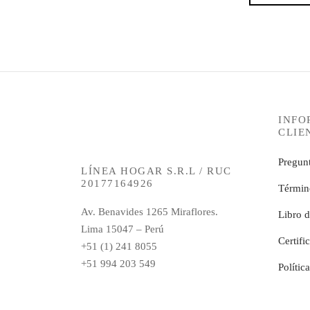
INFO
CLIE
Pregunt
LÍNEA HOGAR S.R.L / RUC
20177164926
Términ
Av. Benavides 1265 Miraflores.
Libro 
Lima 15047 – Perú
Certifi
+51 (1) 241 8055
+51 994 203 549
Polític