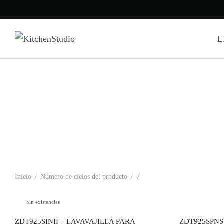
L
Inicio
/
Número de ciclos del producto
/
7
Sin existencias
ZDT925SINII – LAVAVAJILLA PARA
ZDT925SPNS