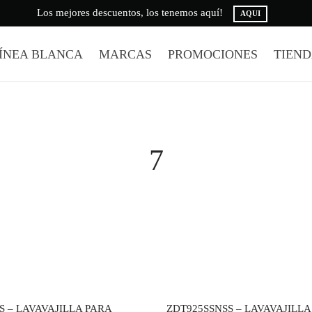
Los mejores descuentos, los tenemos aquí!
AQUI
ÍNEA BLANCA
MARCAS
PROMOCIONES
TIEN
7
S – LAVAVAJILLA PARA
ZDT925SSNSS – LAVAVAJILLA