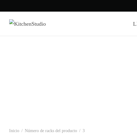
L
Inicio
/
Número de racks del producto
/
3