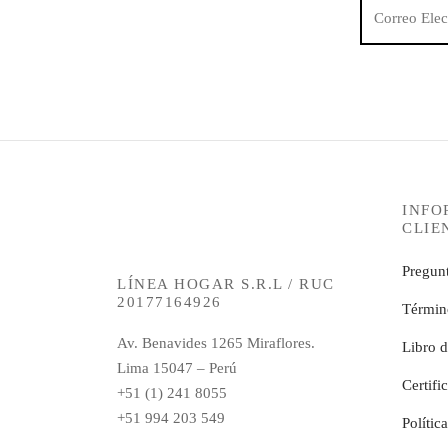
INFO
CLIE
Pregunt
LÍNEA HOGAR S.R.L / RUC
20177164926
Términ
Av. Benavides 1265 Miraflores.
Libro 
Lima 15047 – Perú
Certifi
+51 (1) 241 8055
+51 994 203 549
Polític