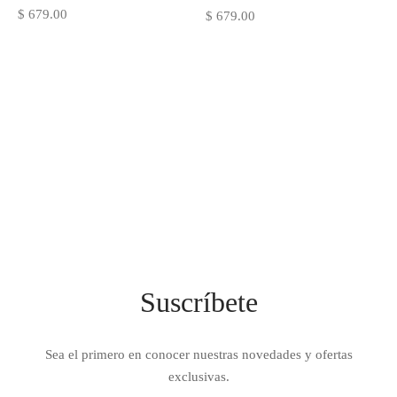
$
679.00
$
679.00
IEZA
SH
HEN AID
CHEN STUDIO
HT
OGRAM
ILE
Suscríbete
A
R
Sea el primero en conocer nuestras novedades y ofertas
exclusivas.