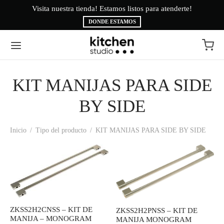
Visita nuestra tienda! Estamos listos para atenderte!
Bi
DONDE ESTAMOS
KIT MANIJAS PARA SIDE
Volver
Volver
BY SIDE
EA BLANCA
CAS
Inicio
/
Tipo del producto
/
KIT MANIJAS PARA SIDE BY SIDE
INAS
É
ESORIOS
AMA BRYTE
RIGERACIÓN
CA
ZKSS2H2CNSS – KIT DE
ZKSS2H2PNSS – KIT DE
ADO
CTROLUX
MANIJA – MONOGRAM
MANIJA MONOGRAM