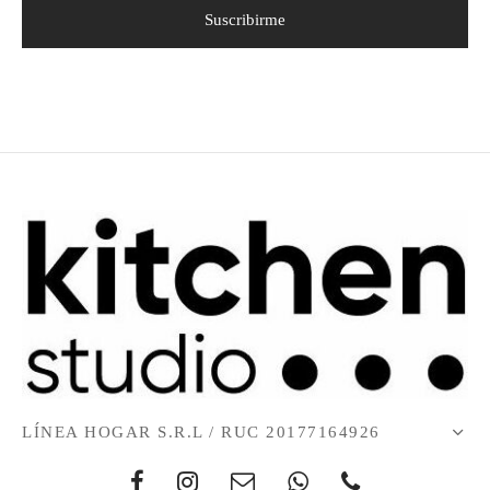
LÍNEA HOGAR S.R.L / RUC 20177164926