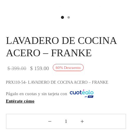
IEZA
SH
HEN AID
LAVADERO DE COCINA
CHEN STUDIO
ACERO – FRANKE
HT
El precio
El precio
$
399.00
$
159.00
60
%
Descuento
OGRAM
original
actual es:
PRX110-54- LAVADERO DE COCINA ACERO – FRANKE
era:
$ 159.00.
ILE
Págalo en cuotas y sin tarjeta con
$ 399.00.
Entérate cómo
A
R