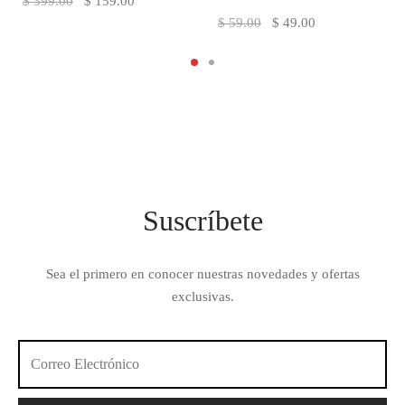
El precio
El precio
$
399.00
$
159.00
El
El
$
59.00
$
49.00
original
actual es:
precio
precio
era:
$ 159.00.
original
actual
$ 399.00.
era:
es:
$ 59.00.
$ 49.00.
Suscríbete
Sea el primero en conocer nuestras novedades y ofertas
exclusivas.