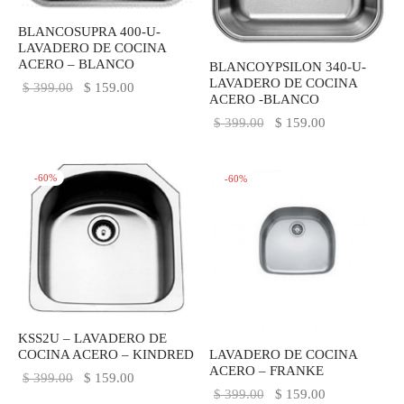
IEZA
SH
BLANCOSUPRA 400-U-
LAVADERO DE COCINA
ACERO – BLANCO
BLANCOYPSILON 340-U-
LAVADERO DE COCINA
El precio
El precio
$
399.00
$
159.00
ACERO -BLANCO
HEN AID
original
actual es:
El precio
El precio
$
399.00
$
159.00
era:
$ 159.00.
original
actual es:
CHEN STUDIO
$ 399.00.
era:
$ 159.00.
-
60
%
-
60
%
HT
$ 399.00.
OGRAM
ILE
A
KSS2U – LAVADERO DE
R
COCINA ACERO – KINDRED
LAVADERO DE COCINA
ACERO – FRANKE
El precio
El precio
$
399.00
$
159.00
El precio
El precio
$
399.00
$
159.00
original
actual es: