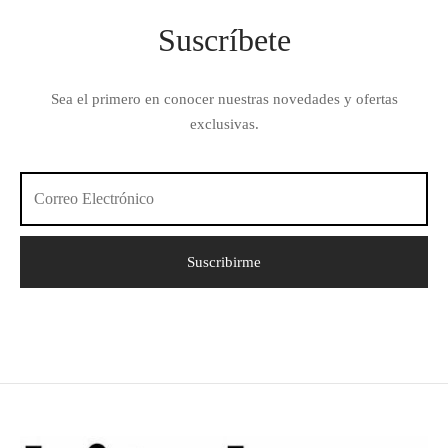
Suscríbete
Sea el primero en conocer nuestras novedades y ofertas
exclusivas.