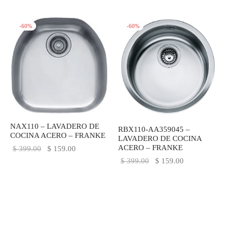
original
actual es:
era:
$ 159.00.
era:
$ 159.00.
$ 399.00.
-
60
%
-
60
%
$ 399.00.
NAX110 – LAVADERO DE
RBX110-AA359045 –
COCINA ACERO – FRANKE
LAVADERO DE COCINA
ACERO – FRANKE
El precio
El precio
$
399.00
$
159.00
El precio
El precio
original
actual es:
$
399.00
$
159.00
original
actual es:
era:
$ 159.00.
era:
$ 159.00.
$ 399.00.
$ 399.00.