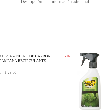
Descripción
Información adicional
-
24
%
41529A – FILTRO DE CARBON
CAMPANA RECIRCULANTE –
El
El
0
$
29.00
precio
precio
original
actual
era:
es:
$ 45.00.
$ 29.00.