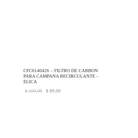
-
11
%
CFC0140426 – FILTRO DE CARBON
PARA CAMPANA RECIRCULANTE –
ELICA
El precio
El
$
100.00
$
89.00
original
precio
era:
actual
$ 100.00.
es:
$ 89.00.