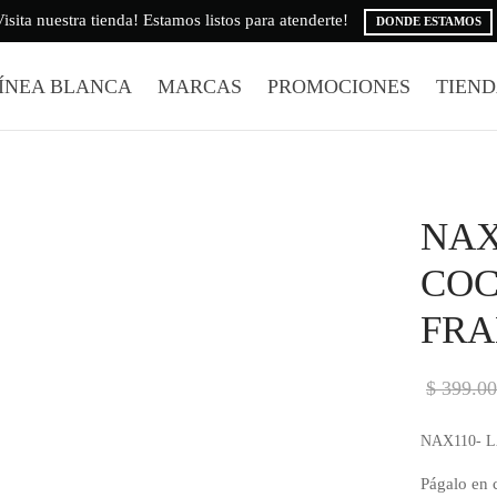
isita nuestra tienda! Estamos listos para atenderte!
DONDE ESTAMOS
ÍNEA BLANCA
MARCAS
PROMOCIONES
TIEN
NAX
COC
FRA
$
399.00
NAX110- 
Págalo en c