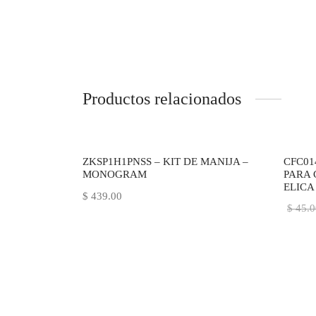
Productos relacionados
-
36
%
ZKSP1H1PNSS – KIT DE MANIJA –
CFC01
MONOGRAM
PARA 
ELICA
$
439.00
$
45.0