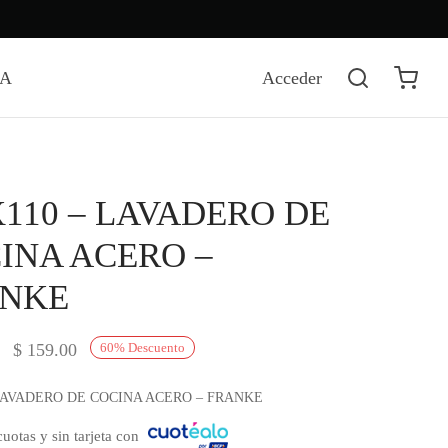
DA
Acceder
110 – LAVADERO DE
INA ACERO –
NKE
El precio
El precio
$
159.00
60
%
Descuento
original
actual es:
LAVADERO DE COCINA ACERO – FRANKE
era:
$ 159.00.
uotas y sin tarjeta con
$ 399.00.