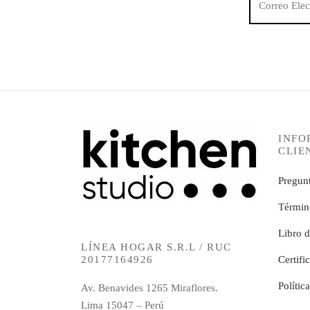
INFO
CLIE
Pregunt
Términ
Libro 
LÍNEA HOGAR S.R.L / RUC
Certifi
20177164926
Polític
Av. Benavides 1265 Miraflores.
Lima 15047 – Perú