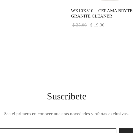
WX10X310 – CERAMA BRYTE
GRANITE CLEANER
El
El
$
25.00
$
19.00
precio
precio
original
actual
era:
es:
$ 25.00.
$ 19.00.
Suscríbete
Sea el primero en conocer nuestras novedades y ofertas exclusivas.