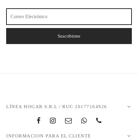
LÍNEA HOGAR S.R.L / RUC 20177164926
INFORMACION PARA EL CLIENTE