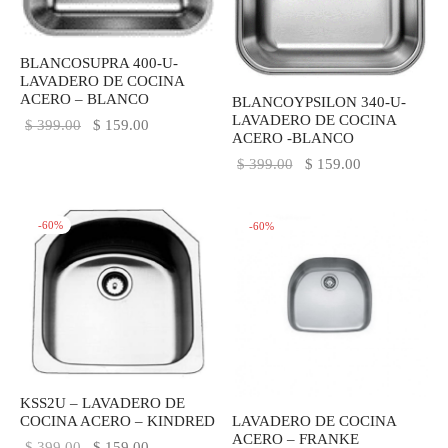
IEZA
SH
BLANCOSUPRA 400-U-
LAVADERO DE COCINA
ACERO – BLANCO
BLANCOYPSILON 340-U-
HEN AID
LAVADERO DE COCINA
El precio
El precio
$
399.00
$
159.00
ACERO -BLANCO
original
actual es:
CHEN STUDIO
El precio
El precio
$
399.00
$
159.00
era:
$ 159.00.
original
actual es:
$ 399.00.
HT
era:
$ 159.00.
-
60
%
-
60
%
$ 399.00.
OGRAM
ILE
A
R
KSS2U – LAVADERO DE
COCINA ACERO – KINDRED
LAVADERO DE COCINA
ACERO – FRANKE
El precio
El precio
$
399.00
$
159.00