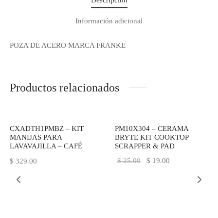
Regístrate y recibe
Información adicional
novedades!
POZA DE ACERO MARCA FRANKE
Déjanos tus datos y recibe las ultimas
novedades de Kitchen Studio
Productos relacionados
-
24
%
CXADTH1PMBZ – KIT
PM10X304 – CERAMA
MANIJAS PARA
BRYTE KIT COOKTOP
LAVAVAJILLA – CAFÉ
SCRAPPER & PAD
El
El
$
25.00
$
19.00
$
329.00
precio
precio
original
actual
era:
es:
$ 25.00.
$ 19.00.