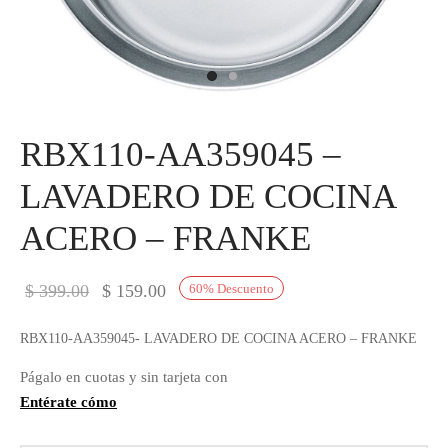
IEZA
SH
HEN AID
RBX110-AA359045 –
CHEN STUDIO
LAVADERO DE COCINA
HT
ACERO – FRANKE
OGRAM
El precio
El precio
$
399.00
$
159.00
60
%
Descuento
ILE
original
actual es:
RBX110-AA359045- LAVADERO DE COCINA ACERO – FRANKE
A
era:
$ 159.00.
Págalo en cuotas y sin tarjeta con
$ 399.00.
R
Entérate cómo