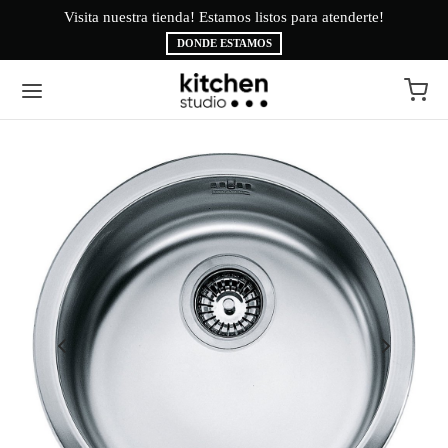
Visita nuestra tienda! Estamos listos para atenderte!
Bi
DONDE ESTAMOS
Volver
Volver
EA BLANCA
CAS
INAS
É
ESORIOS
AMA BRYTE
RIGERACIÓN
CA
ADO
CTROLUX