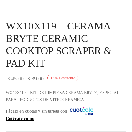
WX10X119 – CERAMA
BRYTE CERAMIC
COOKTOP SCRAPER &
PAD KIT
El
El
$
45.00
$
39.00
13
%
Descuento
precio
precio
WX10X119 – KIT DE LIMPIEZA CERAMA BRYTE, ESPECIAL
original
actual
PARA PRODUCTOS DE VITROCERAMICA
era:
es:
Págalo en cuotas y sin tarjeta con
$ 45.00.
$ 39.00.
Entérate cómo