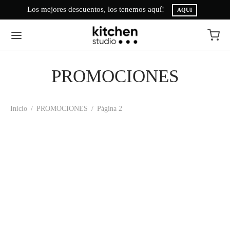
Los mejores descuentos, los tenemos aquí!
AQUI
PROMOCIONES
Inicio
/
PROMOCIONES
/
Página 2
-
%
-
%