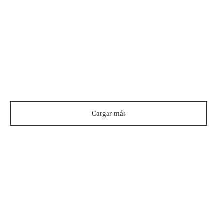
ZXGW1H1CPSS – KIT DE
MANIJA PARA
UNDERCOUNTER –
MONOGRAM
$
449.00
Cargar más