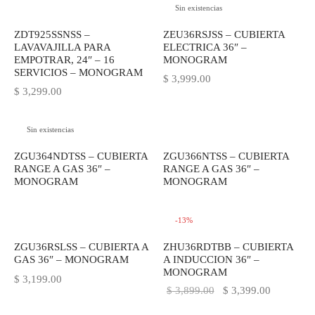
Sin existencias
ZDT925SSNSS –
ZEU36RSJSS – CUBIERTA
LAVAVAJILLA PARA
ELECTRICA 36″ –
EMPOTRAR, 24″ – 16
MONOGRAM
SERVICIOS – MONOGRAM
$
3,999.00
$
3,299.00
Sin existencias
ZGU364NDTSS – CUBIERTA
ZGU366NTSS – CUBIERTA
RANGE A GAS 36″ –
RANGE A GAS 36″ –
MONOGRAM
MONOGRAM
-
13
%
ZGU36RSLSS – CUBIERTA A
ZHU36RDTBB – CUBIERTA
GAS 36″ – MONOGRAM
A INDUCCION 36″ –
MONOGRAM
$
3,199.00
El precio
El precio
$
3,899.00
$
3,399.00
original
actual es: