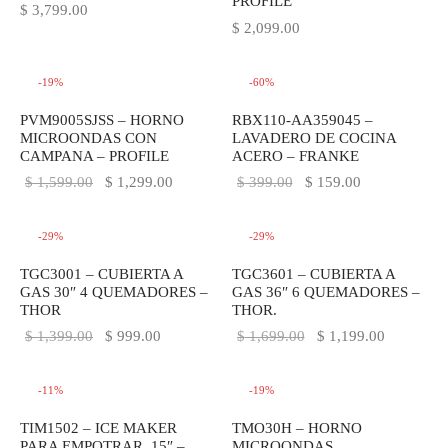
PROFILE
$
3,799.00
$
2,099.00
-
19
%
-
60
%
PVM9005SJSS – HORNO
RBX110-AA359045 –
MICROONDAS CON
LAVADERO DE COCINA
CAMPANA – PROFILE
ACERO – FRANKE
El precio
El precio
El precio
El precio
$
1,599.00
$
1,299.00
$
399.00
$
159.00
original
actual es:
original
actual es:
era:
$ 1,299.00.
era:
$ 159.00.
-
29
%
-
29
%
$ 1,599.00.
$ 399.00.
TGC3001 – CUBIERTA A
TGC3601 – CUBIERTA A
GAS 30″ 4 QUEMADORES –
GAS 36″ 6 QUEMADORES –
THOR
THOR.
El precio
El precio
El precio
El precio
$
1,399.00
$
999.00
$
1,699.00
$
1,199.00
original
actual es:
original
actual es:
era:
$ 999.00.
era:
$ 1,199.0
-
11
%
-
19
%
$ 1,399.00.
$ 1,699.00.
TIM1502 – ICE MAKER
TMO30H – HORNO
PARA EMPOTRAR. 15″ –
MICROONDAS