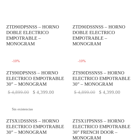
ZTD90DPSNSS – HORNO
ZTD90DSSNSS – HORNO
DOBLE ELECTRICO
DOBLE ELECTRICO
EMPOTRABLE –
EMPOTRABLE –
MONOGRAM
MONOGRAM
-
10
%
-
10
%
ZTS90DPSNSS – HORNO
ZTS90DSSNSS – HORNO
ELECTRICO EMPOTRABLE
ELECTRICO EMPOTRABLE
30″ – MONOGRAM
30″ – MONOGRAM
El precio
El precio
El precio
El precio
$
4,899.00
$
4,399.00
$
4,899.00
$
4,399.00
original
actual es:
original
actual es:
era:
$ 4,399.00.
era:
$ 4,399.0
Sin existencias
$ 4,899.00.
$ 4,899.00.
ZTSX1DSSNSS – HORNO
ZTSX1FPSNSS – HORNO
ELECTRICO EMPOTRABLE
ELECTRICO EMPOTRABLE
30″ – MONOGRAM
30″ FRENCH DOOR –
MONOGRAM