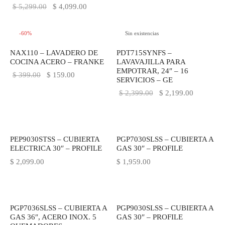
El precio
El precio
original
actual es:
$
5,299.00
$
4,099.00
original
actual es:
era:
$ 159.00.
era:
$ 4,099.00.
$ 399.00.
-
60
%
Sin existencias
$ 5,299.00.
NAX110 – LAVADERO DE
PDT715SYNFS –
COCINA ACERO – FRANKE
LAVAVAJILLA PARA
EMPOTRAR, 24″ – 16
El precio
El precio
$
399.00
$
159.00
SERVICIOS – GE
original
actual es:
El precio
El precio
$
2,399.00
$
2,199.00
era:
$ 159.00.
original
actual es:
$ 399.00.
era:
$ 2,199.0
$ 2,399.00.
PEP9030STSS – CUBIERTA
PGP7030SLSS – CUBIERTA A
ELECTRICA 30″ – PROFILE
GAS 30″ – PROFILE
$
2,099.00
$
1,959.00
PGP7036SLSS – CUBIERTA A
PGP9030SLSS – CUBIERTA A
GAS 36″, ACERO INOX. 5
GAS 30″ – PROFILE