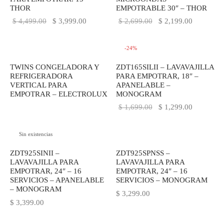
THOR
EMPOTRABLE 30″ – THOR
El precio
El precio
El precio
El precio
$
4,499.00
$
3,999.00
$
2,699.00
$
2,199.00
original
actual es:
original
actual es:
era:
$ 3,999.00.
era:
$ 2,199.0
Regístrate y recibe
-
24
%
$ 4,499.00.
$ 2,699.00.
novedades!
TWINS CONGELADORA Y
ZDT165SILII – LAVAVAJILLA
REFRIGERADORA
PARA EMPOTRAR, 18″ –
VERTICAL PARA
APANELABLE –
Déjanos tus datos y recibe las ultimas
EMPOTRAR – ELECTROLUX
MONOGRAM
novedades de Kitchen Studio
El precio
El precio
$
1,699.00
$
1,299.00
original
actual es:
era:
$ 1,299.0
Sin existencias
$ 1,699.00.
ZDT925SINII –
ZDT925SPNSS –
LAVAVAJILLA PARA
LAVAVAJILLA PARA
EMPOTRAR, 24″ – 16
EMPOTRAR, 24″ – 16
SERVICIOS – APANELABLE
SERVICIOS – MONOGRAM
– MONOGRAM
$
3,299.00
$
3,399.00