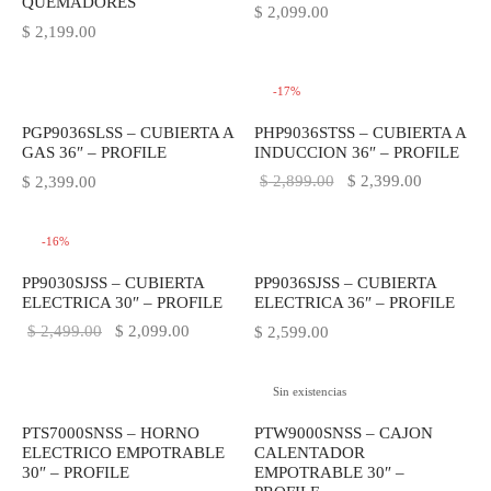
QUEMADORES
$
2,099.00
$
2,199.00
-
17
%
PGP9036SLSS – CUBIERTA A
PHP9036STSS – CUBIERTA A
GAS 36″ – PROFILE
INDUCCION 36″ – PROFILE
El precio
El precio
$
2,899.00
$
2,399.00
$
2,399.00
original
actual es:
era:
$ 2,399.0
-
16
%
$ 2,899.00.
PP9030SJSS – CUBIERTA
PP9036SJSS – CUBIERTA
ELECTRICA 30″ – PROFILE
ELECTRICA 36″ – PROFILE
El precio
El precio
$
2,499.00
$
2,099.00
$
2,599.00
original
actual es:
era:
$ 2,099.00.
Sin existencias
$ 2,499.00.
PTS7000SNSS – HORNO
PTW9000SNSS – CAJON
ELECTRICO EMPOTRABLE
CALENTADOR
30″ – PROFILE
EMPOTRABLE 30″ –