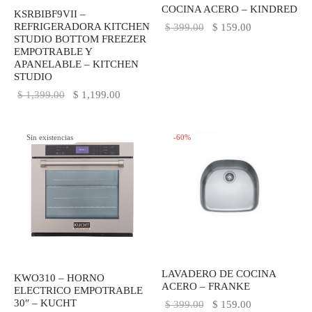
COCINA ACERO – KINDRED
KSRBIBF9VII –
IEZA
SH
REFRIGERADORA KITCHEN
El precio
El precio
$
399.00
$
159.00
STUDIO BOTTOM FREEZER
original
actual es:
EMPOTRABLE Y
era:
$ 159.00.
APANELABLE – KITCHEN
STUDIO
$ 399.00.
HEN AID
El precio
El precio
$
1,399.00
$
1,199.00
original
actual es:
CHEN STUDIO
era:
$ 1,199.00.
-
60
%
Sin existencias
HT
$ 1,399.00.
OGRAM
ILE
A
R
LAVADERO DE COCINA
KWO310 – HORNO
ACERO – FRANKE
ELECTRICO EMPOTRABLE
30″ – KUCHT
El precio
El precio
$
399.00
$
159.00